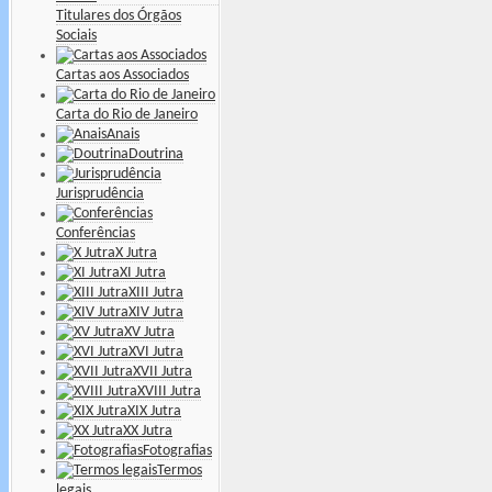
Titulares dos Órgãos
Sociais
Cartas aos Associados
Carta do Rio de Janeiro
Anais
Doutrina
Jurisprudência
Conferências
X Jutra
XI Jutra
XIII Jutra
XIV Jutra
XV Jutra
XVI Jutra
XVII Jutra
XVIII Jutra
XIX Jutra
XX Jutra
Fotografias
Termos
legais