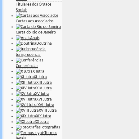
Titulares dos Órgãos
Sociais
Cartas aos Associados
Carta do Rio de Janeiro
Anais
Doutrina
Jurisprudência
Conferências
X Jutra
XI Jutra
XIII Jutra
XIV Jutra
XV Jutra
XVI Jutra
XVII Jutra
XVIII Jutra
XIX Jutra
XX Jutra
Fotografias
Termos
legais