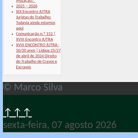
Mutação?"
2025 – 2026
XIX Encontro JUTRA
Juristas do Trabalho:
Todavia ainda estamos
aqui
Comunicação n.º 152 |
XVIII Encontro JUTRA
XVIII ENCONTRO JUTRA -
50/20 anos | Lisboa 25/27
de abril de 2024 Direito
do Trabalho de Cravos e
Escravos
© Marco Silva
↑↑↑
sexta-feira, 07 agosto 2026