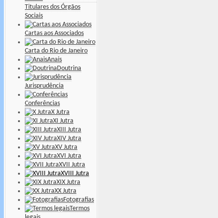
Titulares dos Órgãos
Sociais
Cartas aos Associados
Carta do Rio de Janeiro
Anais
Doutrina
Jurisprudência
Conferências
X Jutra
XI Jutra
XIII Jutra
XIV Jutra
XV Jutra
XVI Jutra
XVII Jutra
XVIII Jutra
XIX Jutra
XX Jutra
Fotografias
Termos
legais