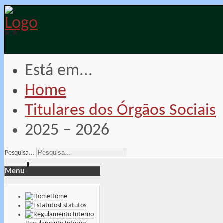
Está em...
Home
Titulares dos Órgãos Sociais
2025 – 2026
Pesquisa...
Menu
Home
Estatutos