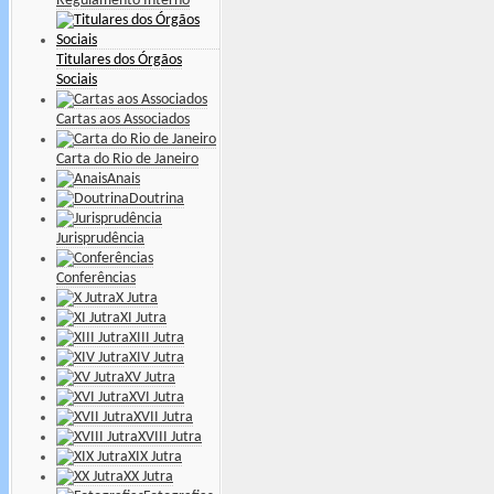
Regulamento Interno
Titulares dos Órgãos
Sociais
Cartas aos Associados
Carta do Rio de Janeiro
Anais
Doutrina
Jurisprudência
Conferências
X Jutra
XI Jutra
XIII Jutra
XIV Jutra
XV Jutra
XVI Jutra
XVII Jutra
XVIII Jutra
XIX Jutra
XX Jutra