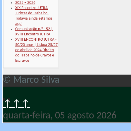
2025 – 2026
XIX Encontro JUTRA
Juristas do Trabalho:
Todavia ainda estamos
aqui
Comunicação n.º 152 |
XVIII Encontro JUTRA
XVIII ENCONTRO JUTRA -
50/20 anos | Lisboa 25/27
de abril de 2024 Direito
do Trabalho de Cravos e
Escravos
© Marco Silva
↑↑↑
quarta-feira, 05 agosto 2026