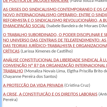
DE POLÍTICA DE JACQUES RANCIÉRE
(Flávia Souza Máxim
AS CRISES DO SINDICALISMO CONTEMPORANEO E OS 
NOVO INTERNACIONALISMO OPERARIO: ENTRE O SIND
REFORMISTA E O SINDICALISMO REVOLUCIONÁRIO, A B
EMANCIPAÇÃO SOCIAL
(Isabele Bandeira de Moraes D’An
O TRABALHO SUBORDINADO, O PODER DISCIPLINAR E S
NO UNIVERSO DAS CENTRAIS DE TELEATENDIMENTO: AS
DAS TEORIAS JURÍDICO-TRABALHISTA E ORGANIZACION
CRÍTICAS
(Larissa Ximenes de Castilho)
ANÁLISE CONSTITUCIONAL DA LIBERDADE SINDICAL À L
CONVENÇÃO Nº 87 DA ORGANIZAÇÃO INTERNACIONAL
TRABALHO
(Monaliza Novais Lima, Elgtha Priscilla Brito 
Chayanne Pereira dos Santos)
A PROTECÇÃO DA VIDA PRIVADA
(Cristina Cruz)
A CRISE, A CONSTITUIÇÃO E OS DIREITOS LABORAIS
(Ant
Pereira)