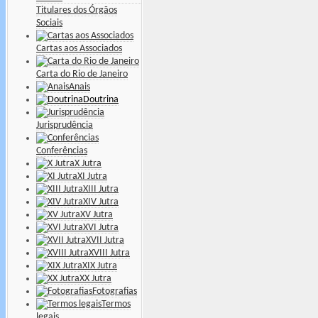
Titulares dos Órgãos
Sociais
Cartas aos Associados
Carta do Rio de Janeiro
Anais
Doutrina
Jurisprudência
Conferências
X Jutra
XI Jutra
XIII Jutra
XIV Jutra
XV Jutra
XVI Jutra
XVII Jutra
XVIII Jutra
XIX Jutra
XX Jutra
Fotografias
Termos
legais