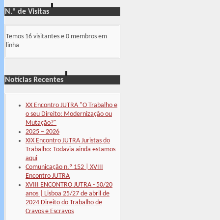
N.º de Visitas
Temos 16 visitantes e 0 membros em
linha
Notícias Recentes
XX Encontro JUTRA "O Trabalho e
o seu Direito: Modernização ou
Mutação?"
2025 – 2026
XIX Encontro JUTRA Juristas do
Trabalho: Todavia ainda estamos
aqui
Comunicação n.º 152 | XVIII
Encontro JUTRA
XVIII ENCONTRO JUTRA - 50/20
anos | Lisboa 25/27 de abril de
2024 Direito do Trabalho de
Cravos e Escravos