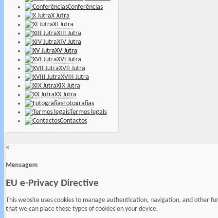
Conferências
X Jutra
XI Jutra
XIII Jutra
XIV Jutra
XV Jutra
XVI Jutra
XVII Jutra
XVIII Jutra
XIX Jutra
XX Jutra
Fotografias
Termos legais
Contactos
×
Mensagem
EU e-Privacy Directive
This website uses cookies to manage authentication, navigation, and other fu
that we can place these types of cookies on your device.