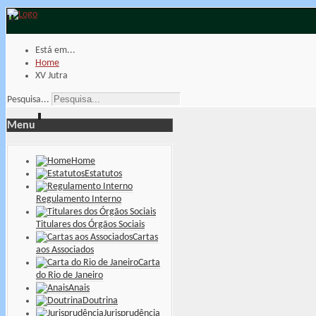
Está em...
Home
XV Jutra
Pesquisa...
Menu
Home
Estatutos
Regulamento Interno
Titulares dos Órgãos Sociais
Cartas
aos Associados
Carta
do Rio de Janeiro
Anais
Doutrina
Jurisprudência